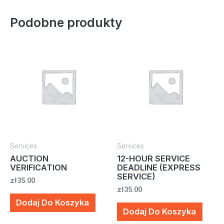
MARKET
VALUATION
Podobne produkty
OF
THE
ITEM
Services
Services
AUCTION
12-HOUR SERVICE
VERIFICATION
DEADLINE (EXPRESS
SERVICE)
zł
35.00
zł
35.00
Dodaj Do Koszyka
Dodaj Do Koszyka