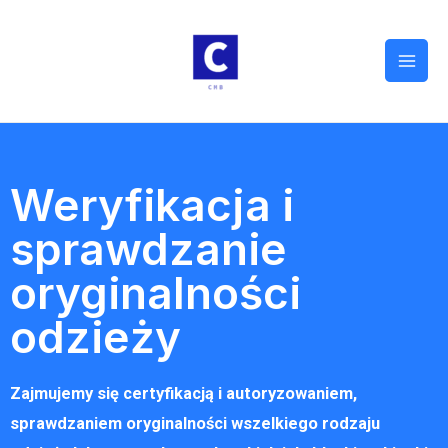
Weryfikacja i
sprawdzanie
oryginalności
odzieży
Zajmujemy się certyfikacją i autoryzowaniem,
sprawdzaniem oryginalności wszelkiego rodzaju